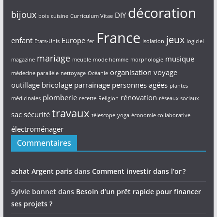
décoration
bijoux
DIY
bois
cuisine
Curriculum Vitae
France
jeux
enfant
Europe
Etats-Unis
fer
isolation
logiciel
mariage
musique
magazine
meuble
mode homme
morphologie
organisation voyage
médecine parallèle
nettoyage
Océanie
outillage bricolage
parrainage
personnes agées
plantes
plomberie
rénovation
médicinales
recette
Religion
réseaux sociaux
travaux
sac
sécurité
télescope
yoga
économie collaborative
électroménager
Commentaires
achat Argent paris
dans
Comment investir dans l’or ?
Sylvie bonnet
dans
Besoin d’un prêt rapide pour financer
ses projets ?