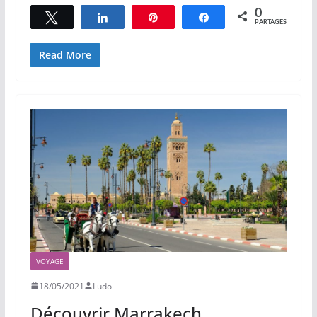
0
Tweetez
Partagez
Épingle
Partagez
PARTAGES
Read More
VOYAGE
18/05/2021
Ludo
Découvrir Marrakech