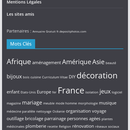
Mentions Légales
Les sites amis
Partenaires :
Annuaire Gratuit
fr.depositphotos.com
Mots Clés
Afrique
Amérique
Asie
aménagement
beauté
décoration
bijoux
DIY
bois
cuisine
Curriculum Vitae
France
jeux
enfant
Europe
Etats-Unis
fer
isolation
logiciel
mariage
musique
magazine
meuble
mode homme
morphologie
organisation voyage
médecine parallèle
nettoyage
Océanie
outillage bricolage
parrainage
personnes agées
plantes
plomberie
rénovation
médicinales
recette
Religion
réseaux sociaux