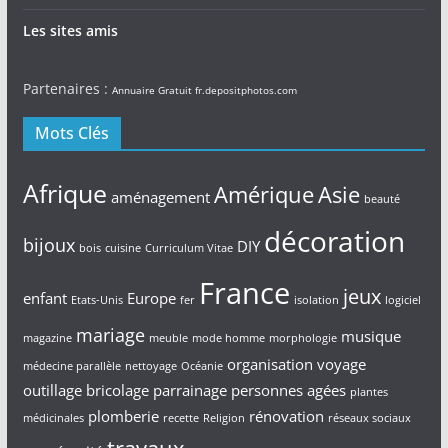
Les sites amis
Partenaires :
Annuaire Gratuit
fr.depositphotos.com
Mots Clés
Afrique
Amérique
Asie
aménagement
beauté
décoration
bijoux
DIY
bois
cuisine
Curriculum Vitae
France
jeux
enfant
Europe
Etats-Unis
fer
isolation
logiciel
mariage
musique
magazine
meuble
mode homme
morphologie
organisation voyage
médecine parallèle
nettoyage
Océanie
outillage bricolage
parrainage
personnes agées
plantes
plomberie
rénovation
médicinales
recette
Religion
réseaux sociaux