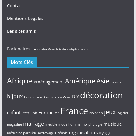
Contact
Mentions Légales
Les sites amis
Partenaires :
Annuaire Gratuit
fr.depositphotos.com
Mots Clés
Afrique
Amérique
Asie
aménagement
beauté
décoration
bijoux
DIY
bois
cuisine
Curriculum Vitae
France
jeux
enfant
Europe
Etats-Unis
fer
isolation
logiciel
mariage
musique
magazine
meuble
mode homme
morphologie
organisation voyage
médecine parallèle
nettoyage
Océanie