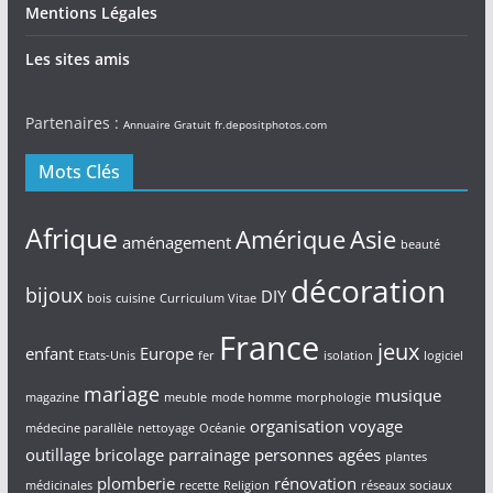
Mentions Légales
Les sites amis
Partenaires :
Annuaire Gratuit
fr.depositphotos.com
Mots Clés
Afrique
Amérique
Asie
aménagement
beauté
décoration
bijoux
DIY
bois
cuisine
Curriculum Vitae
France
jeux
enfant
Europe
Etats-Unis
fer
isolation
logiciel
mariage
musique
magazine
meuble
mode homme
morphologie
organisation voyage
médecine parallèle
nettoyage
Océanie
outillage bricolage
parrainage
personnes agées
plantes
plomberie
rénovation
médicinales
recette
Religion
réseaux sociaux