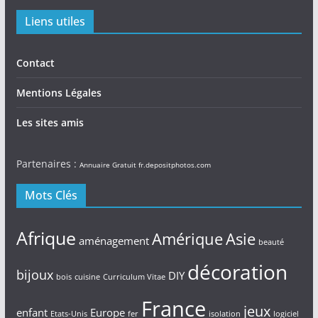
Liens utiles
Contact
Mentions Légales
Les sites amis
Partenaires :
Annuaire Gratuit
fr.depositphotos.com
Mots Clés
Afrique
Amérique
Asie
aménagement
beauté
décoration
bijoux
DIY
bois
cuisine
Curriculum Vitae
France
jeux
enfant
Europe
Etats-Unis
fer
isolation
logiciel