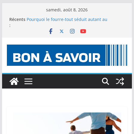
Passer
samedi, août 8, 2026
au
Récents
Pourquoi le fourre-tout séduit autant au
contenu
:
quotidien ?
Les manifestations organisées à l’occasion des
anniversaires de Sanxingdui et de Jinsha
s’enchaînent, mettant conjointement en valeur
la civilisation du bronze dans la région du haut
Yangtsé
Les produits naturels pour optimiser son activité
sportive
CBD au quotidien : comment éviter les pièges et
bien choisir ses produits ?
Comment intégrer le CBD dans sa routine
quotidienne ?