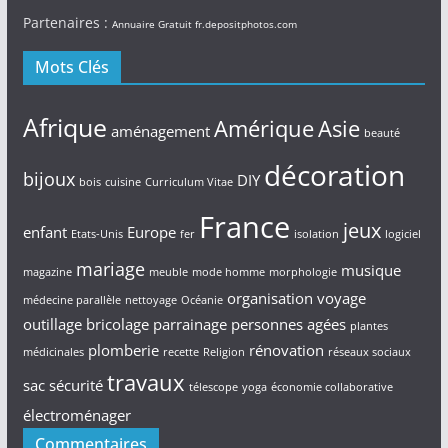
Partenaires :
Annuaire Gratuit
fr.depositphotos.com
Mots Clés
Afrique
Amérique
Asie
aménagement
beauté
décoration
bijoux
DIY
bois
cuisine
Curriculum Vitae
France
jeux
enfant
Europe
Etats-Unis
fer
isolation
logiciel
mariage
musique
magazine
meuble
mode homme
morphologie
organisation voyage
médecine parallèle
nettoyage
Océanie
outillage bricolage
parrainage
personnes agées
plantes
plomberie
rénovation
médicinales
recette
Religion
réseaux sociaux
travaux
sac
sécurité
télescope
yoga
économie collaborative
électroménager
Commentaires