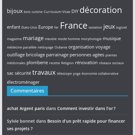
décoration
bijoux
DIY
bois
cuisine
Curriculum Vitae
France
jeux
enfant
Europe
Etats-Unis
fer
isolation
logiciel
mariage
musique
magazine
meuble
mode homme
morphologie
organisation voyage
médecine parallèle
nettoyage
Océanie
outillage bricolage
parrainage
personnes agées
plantes
plomberie
rénovation
médicinales
recette
Religion
réseaux sociaux
travaux
sac
sécurité
télescope
yoga
économie collaborative
électroménager
Commentaires
achat Argent paris
dans
Comment investir dans l’or ?
Sylvie bonnet
dans
Besoin d’un prêt rapide pour financer
ses projets ?