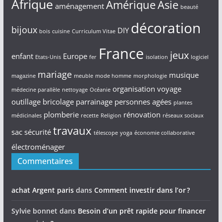
Afrique
Amérique
Asie
aménagement
beauté
décoration
bijoux
DIY
bois
cuisine
Curriculum Vitae
France
jeux
enfant
Europe
Etats-Unis
fer
isolation
logiciel
mariage
musique
magazine
meuble
mode homme
morphologie
organisation voyage
médecine parallèle
nettoyage
Océanie
outillage bricolage
parrainage
personnes agées
plantes
plomberie
rénovation
médicinales
recette
Religion
réseaux sociaux
travaux
sac
sécurité
télescope
yoga
économie collaborative
électroménager
Commentaires
achat Argent paris
dans
Comment investir dans l’or ?
Sylvie bonnet
dans
Besoin d’un prêt rapide pour financer