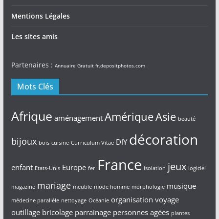
Mentions Légales
Les sites amis
Partenaires :
Annuaire Gratuit
fr.depositphotos.com
Mots Clés
Afrique
Amérique
Asie
aménagement
beauté
décoration
bijoux
DIY
bois
cuisine
Curriculum Vitae
France
jeux
enfant
Europe
Etats-Unis
fer
isolation
logiciel
mariage
musique
magazine
meuble
mode homme
morphologie
organisation voyage
médecine parallèle
nettoyage
Océanie
outillage bricolage
parrainage
personnes agées
plantes