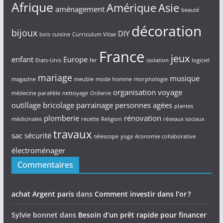
Afrique
Amérique
Asie
aménagement
beauté
décoration
bijoux
DIY
bois
cuisine
Curriculum Vitae
France
jeux
enfant
Europe
Etats-Unis
fer
isolation
logiciel
mariage
musique
magazine
meuble
mode homme
morphologie
organisation voyage
médecine parallèle
nettoyage
Océanie
outillage bricolage
parrainage
personnes agées
plantes
plomberie
rénovation
médicinales
recette
Religion
réseaux sociaux
travaux
sac
sécurité
télescope
yoga
économie collaborative
électroménager
Commentaires
achat Argent paris
dans
Comment investir dans l’or ?
Sylvie bonnet
dans
Besoin d’un prêt rapide pour financer