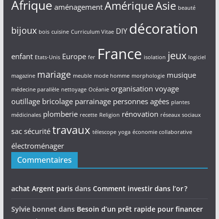
Afrique
Amérique
Asie
aménagement
beauté
décoration
bijoux
DIY
bois
cuisine
Curriculum Vitae
France
jeux
enfant
Europe
Etats-Unis
fer
isolation
logiciel
mariage
musique
magazine
meuble
mode homme
morphologie
organisation voyage
médecine parallèle
nettoyage
Océanie
outillage bricolage
parrainage
personnes agées
plantes
plomberie
rénovation
médicinales
recette
Religion
réseaux sociaux
travaux
sac
sécurité
télescope
yoga
économie collaborative
électroménager
Commentaires
achat Argent paris
dans
Comment investir dans l’or ?
Sylvie bonnet
dans
Besoin d’un prêt rapide pour financer