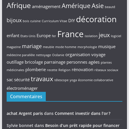
Afrique
Amérique
Asie
aménagement
beauté
décoration
bijoux
DIY
bois
cuisine
Curriculum Vitae
France
jeux
enfant
Europe
Etats-Unis
fer
isolation
logiciel
mariage
musique
magazine
meuble
mode homme
morphologie
organisation voyage
médecine parallèle
nettoyage
Océanie
outillage bricolage
parrainage
personnes agées
plantes
plomberie
rénovation
médicinales
recette
Religion
réseaux sociaux
travaux
sac
sécurité
télescope
yoga
économie collaborative
électroménager
Commentaires
achat Argent paris
dans
Comment investir dans l’or ?
Sylvie bonnet
dans
Besoin d’un prêt rapide pour financer