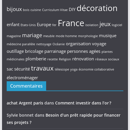
décoration
bijoux
DIY
bois
cuisine
Curriculum Vitae
France
jeux
enfant
Europe
Etats-Unis
fer
isolation
logiciel
mariage
musique
magazine
meuble
mode homme
morphologie
organisation voyage
médecine parallèle
nettoyage
Océanie
outillage bricolage
parrainage
personnes agées
plantes
plomberie
rénovation
médicinales
recette
Religion
réseaux sociaux
travaux
sac
sécurité
télescope
yoga
économie collaborative
électroménager
Commentaires
achat Argent paris
dans
Comment investir dans l’or ?
Sylvie bonnet
dans
Besoin d’un prêt rapide pour financer
ses projets ?