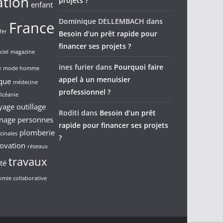
ation
projets ?
enfant
Dominique DELLEMBACH
dans
France
fer
Besoin d’un prêt rapide pour
financer ses projets ?
ciel
magazine
ines furier
dans
Pourquoi faire
e
mode homme
appel à un menuisier
que
médecine
professionnel ?
Océanie
yage
outillage
Roditi
dans
Besoin d’un prêt
inage
personnes
rapide pour financer ses projets
plomberie
cinales
?
ovation
réseaux
travaux
té
mie collaborative