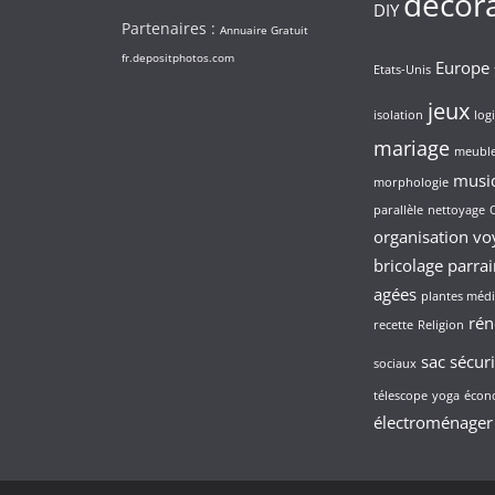
décor
DIY
Partenaires :
Annuaire Gratuit
fr.depositphotos.com
Europe
Etats-Unis
jeux
isolation
logi
mariage
meubl
musi
morphologie
parallèle
nettoyage
organisation vo
bricolage
parra
agées
plantes médi
rén
recette
Religion
sac
sécuri
sociaux
télescope
yoga
écono
électroménager