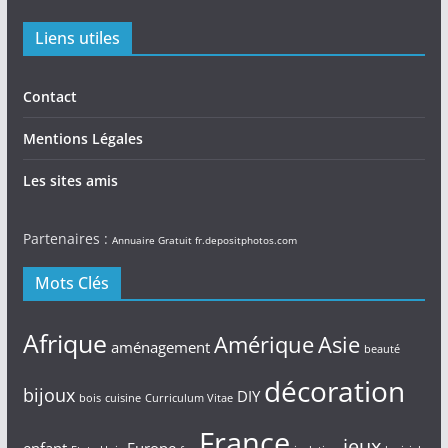
Liens utiles
Contact
Mentions Légales
Les sites amis
Partenaires :
Annuaire Gratuit
fr.depositphotos.com
Mots Clés
Afrique
Amérique
Asie
aménagement
beauté
décoration
bijoux
DIY
bois
cuisine
Curriculum Vitae
France
jeux