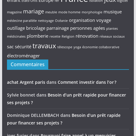
enfant
Europe
Etats-Unis
fer
isolation
logiciel
mariage
musique
magazine
meuble
mode homme
morphologie
organisation voyage
médecine parallèle
nettoyage
Océanie
outillage bricolage
parrainage
personnes agées
plantes
plomberie
rénovation
médicinales
recette
Religion
réseaux sociaux
travaux
sac
sécurité
télescope
yoga
économie collaborative
électroménager
Commentaires
achat Argent paris
dans
Comment investir dans l’or ?
Sylvie bonnet
dans
Besoin d’un prêt rapide pour financer
ses projets ?
Dominique DELLEMBACH
dans
Besoin d’un prêt rapide
pour financer ses projets ?
ines furier
dans
Pourquoi faire appel à un menuisier