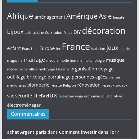
Afrique
Amérique
Asie
aménagement
beauté
décoration
bijoux
DIY
bois
cuisine
Curriculum Vitae
France
jeux
enfant
Europe
Etats-Unis
fer
isolation
logiciel
mariage
musique
magazine
meuble
mode homme
morphologie
organisation voyage
médecine parallèle
nettoyage
Océanie
outillage bricolage
parrainage
personnes agées
plantes
plomberie
rénovation
médicinales
recette
Religion
réseaux sociaux
travaux
sac
sécurité
télescope
yoga
économie collaborative
électroménager
Commentaires
achat Argent paris
dans
Comment investir dans l’or ?