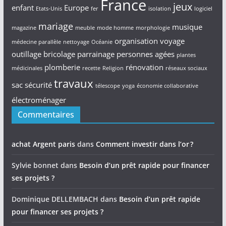
France
jeux
enfant
Europe
Etats-Unis
fer
isolation
logiciel
mariage
musique
magazine
meuble
mode homme
morphologie
organisation voyage
médecine parallèle
nettoyage
Océanie
outillage bricolage
parrainage
personnes agées
plantes
plomberie
rénovation
médicinales
recette
Religion
réseaux sociaux
travaux
sac
sécurité
télescope
yoga
économie collaborative
électroménager
Commentaires
achat Argent paris
dans
Comment investir dans l’or ?
Sylvie bonnet
dans
Besoin d’un prêt rapide pour financer
ses projets ?
Dominique DELLEMBACH
dans
Besoin d’un prêt rapide
pour financer ses projets ?