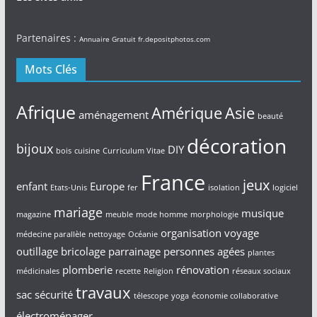
Partenaires :
Annuaire Gratuit
fr.depositphotos.com
Mots Clés
Afrique
Amérique
Asie
aménagement
beauté
décoration
bijoux
DIY
bois
cuisine
Curriculum Vitae
France
jeux
enfant
Europe
Etats-Unis
fer
isolation
logiciel
mariage
musique
magazine
meuble
mode homme
morphologie
organisation voyage
médecine parallèle
nettoyage
Océanie
outillage bricolage
parrainage
personnes agées
plantes
plomberie
rénovation
médicinales
recette
Religion
réseaux sociaux
travaux
sac
sécurité
télescope
yoga
économie collaborative
électroménager