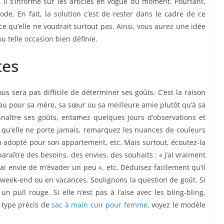
il s’informe sur les articles en vogue du moment. Pourtant,
e. En fait, la solution c’est de rester dans le cadre de ce
ce qu’elle ne voudrait surtout pas. Ainsi, vous aurez une idée
ou telle occasion bien définie.
tes
us sera pas difficile de déterminer ses goûts. C’est la raison
deau pour sa mère, sa sœur ou sa meilleure amie plutôt qu’à sa
naître ses goûts, entamez quelques jours d’observations et
ce qu’elle ne porte jamais, remarquez les nuances de couleurs
e a adopté pour son appartement, etc. Mais surtout, écoutez-la
raître des besoins, des envies, des souhaits : « j’ai vraiment
’ai envie de m’évader un peu », etc. Déduisez facilement qu’il
 week-end ou en vacances. Soulignons la question de goût. Si
n pull rouge. Si elle n’est pas à l’aise avec les bling-bling,
n type précis de
sac à main cuir pour femme
, voyez le modèle