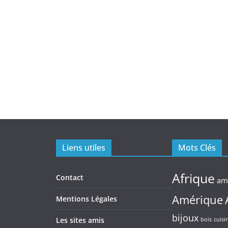
Liens utiles
Mots Clés
Afrique
Contact
am
Amérique
Mentions Légales
bijoux
Les sites amis
bois
cuisi