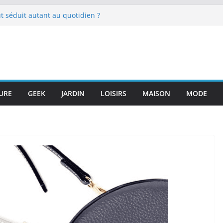
t séduit autant au quotidien ?
ganisées à l’occasion des
ingdui et de Jinsha s’enchaînent,
 en valeur la civilisation du bronze
t Yangtsé
pour optimiser son activité sportive
mment éviter les pièges et bien
URE
GEEK
JARDIN
LOISIRS
MAISON
MODE
CBD dans sa routine quotidienne ?