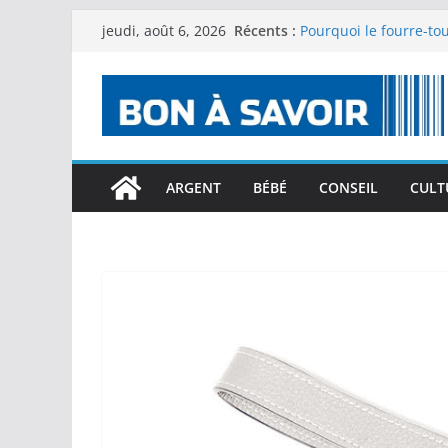
Passer
Récents :
Pourquoi le fourre-tou
jeudi, août 6, 2026
au
Les manifestations or
anniversaires de Sanx
contenu
mettant conjointement
dans la région du hau
Les produits naturels 
CBD au quotidien : co
choisir ses produits ?
ARGENT
BÉBÉ
CONSEIL
CULT
Comment intégrer le 