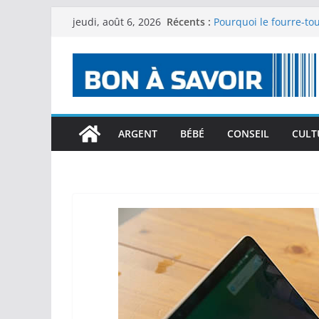
Passer
Récents :
Pourquoi le fourre-tou
jeudi, août 6, 2026
au
Les manifestations or
anniversaires de Sanx
contenu
mettant conjointement
dans la région du hau
Les produits naturels 
CBD au quotidien : co
choisir ses produits ?
ARGENT
BÉBÉ
CONSEIL
CULT
Comment intégrer le 