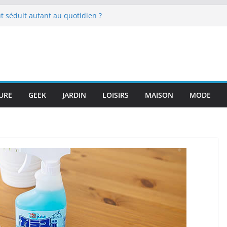
t séduit autant au quotidien ?
ganisées à l’occasion des
ingdui et de Jinsha s’enchaînent,
 en valeur la civilisation du bronze
t Yangtsé
pour optimiser son activité sportive
mment éviter les pièges et bien
URE
GEEK
JARDIN
LOISIRS
MAISON
MODE
CBD dans sa routine quotidienne ?